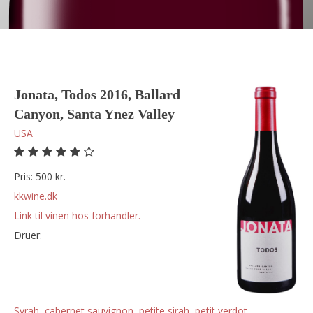
Jonata, Todos 2016, Ballard
Canyon, Santa Ynez Valley
USA
Pris: 500 kr.
kkwine.dk
Link til vinen hos forhandler.
Druer:
syrah
,
cabernet sauvignon
,
petite sirah
,
petit verdot
,