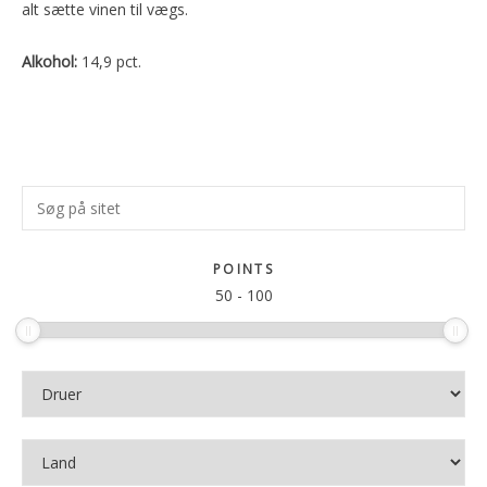
alt sætte vinen til vægs.
Alkohol:
14,9 pct.
Primær
Søg
Sidebar
på
sitet
POINTS
50
-
100