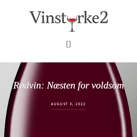
Skip
Gå
til
direkte
indhold
til
primær
sidebar
Rødvin: Næsten for voldsom
AUGUST 3, 2022