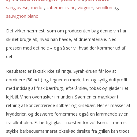
sangiovese
,
merlot
,
cabernet franc
,
viognier
,
sémillon
og
sauvignon blanc
Det virker nærmest, som om producenten bag denne vin har
skullet bruge alt, hvad han havde, af druemateriale. Ned i
pressen med det hele – og så ser vi, hvad der kommer ud af
det.
Resultatet er faktisk ikke så ringe. Syrah-druen får lov at
dominere (50 pct.) og tegner en mørk, tæt og syrlig duftprofil
med indslag af frisk bærfrugt, efterårsløv, tobak og gløder i et
lejrbål. Vinen overrasker i munden. Sødmen er mærkbar i
retning af koncentrerede solbær og kirsebær. Her er masser af
krydderier, og desværre fornemmes også en lammende svien
fra alkoholen. Et heftigt glas – næsten for voldsomt – men et
stykke barbecuemarineret oksekød direkte fra grillen kan trods