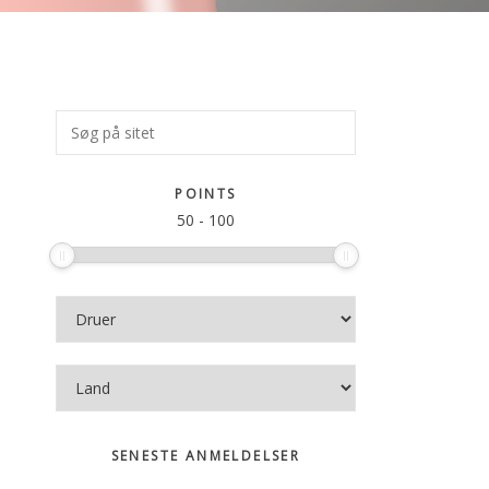
Primær
Søg
på
Sidebar
sitet
POINTS
50
-
100
SENESTE ANMELDELSER