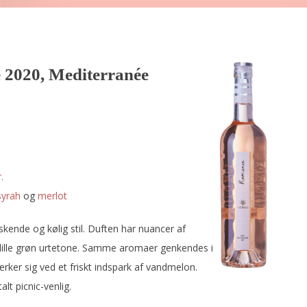
 2020, Mediterranée
.
syrah
og
merlot
riskende og kølig stil. Duften har nuancer af
lille grøn urtetone. Samme aromaer genkendes i
er sig ved et friskt indspark af vandmelon.
lt picnic-venlig.