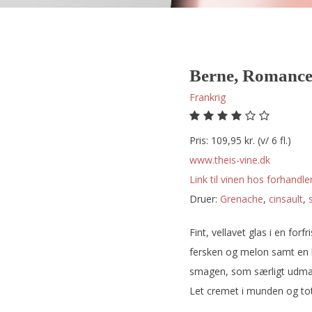
Berne, Romance
Frankrig
Pris: 109,95 kr. (v/ 6 fl.)
www.theis-vine.dk
Link til vinen hos forhandler
Druer:
grenache
,
cinsault
,
Fint, vellavet glas i en forf
fersken og melon samt en 
smagen, som særligt udmærk
Let cremet i munden og tota